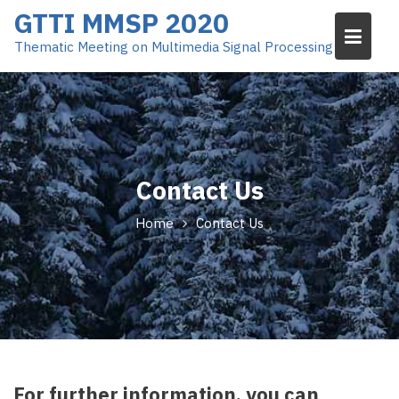
S
GTTI MMSP 2020
k
Thematic Meeting on Multimedia Signal Processing
i
p
t
o
c
o
n
Contact Us
t
Home
Contact Us
e
n
t
For further information, you can