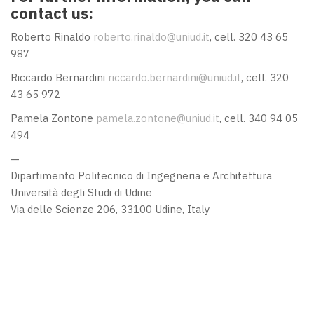
contact us:
Roberto Rinaldo
roberto.rinaldo@uniud.it
, cell. 320 43 65
987
Riccardo Bernardini
riccardo.bernardini@uniud.it
, cell. 320
43 65 972
Pamela Zontone
pamela.zontone@uniud.it
, cell. 340 94 05
494
—
Dipartimento Politecnico di Ingegneria e Architettura
Università degli Studi di Udine
Via delle Scienze 206, 33100 Udine, Italy